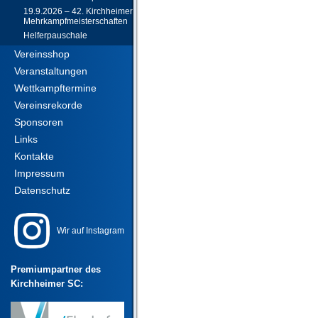
19.9.2026 – 42. Kirchheimer
Mehrkampfmeisterschaften
Helferpauschale
Vereinsshop
Veranstaltungen
Wettkampftermine
Vereinsrekorde
Sponsoren
Links
Kontakte
Impressum
Datenschutz
Wir auf Instagram
Premiumpartner des
Kirchheimer SC: