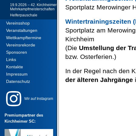
19.9.2026 – 42. Kirchheimer
Sportplatz Merowinger 
Mehrkampfmeisterschaften
Helferpauschale
Wintertrainingszeiten
Vereinsshop
Sportplatz am Merowing
Veranstaltungen
Wettkampftermine
Kirchheim
Vereinsrekorde
(Die
Umstellung der Tr
Sponsoren
bzw. Osterferien.)
Links
Kontakte
In der Regel nach den K
Impressum
der älteren Jahrgänge
i
Datenschutz
Wir auf Instagram
Premiumpartner des
Kirchheimer SC: