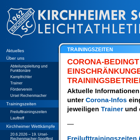
TRAININGSZEITEN
Aktuelles
Über uns
CORONA-BEDINGT 
Abteilungsleitung und
EINSCHRÄNKUNGE
Funktionäre
Kampfrichter
TRAININGSBETRI
Trainer
Förderverein
Aktuelle Informationen
Ursel Rechenmacher
unter
Corona-Infos
eing
Trainingszeiten
jeweiligen
Trainer
und 
Freilufttrainingszeiten
Lauftreff
—
Kirchheimer Wettkämpfe
20.6.2026 – 19. Ursel-
Freilufttrainingszeiten
Rechenmacher-Sportfest