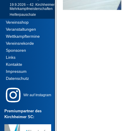
19.9.2026 – 42. Kirchheimer
Mehrkampfmeisterschaften
Helferpauschale
Vereinsshop
Veranstaltungen
Wettkampftermine
Vereinsrekorde
Sponsoren
Links
Kontakte
Impressum
Datenschutz
Wir auf Instagram
Premiumpartner des
Kirchheimer SC: